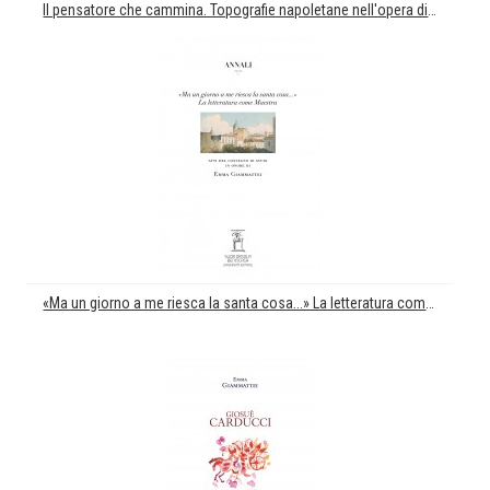
Il pensatore che cammina. Topografie napoletane nell'opera di Croce
«Ma un giorno a me riesca la santa cosa...» La letteratura come Maestra. Atti del convegno di studi in onore di Emma Giammattei