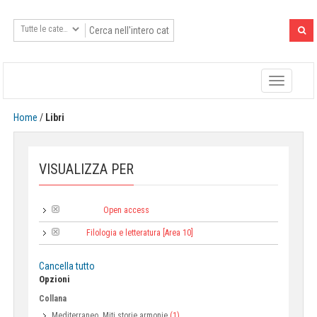
Toggle
navigatio
Home
/
Libri
VISUALIZZA PER
Open access
Tipologia:
Filologia e letteratura [Area 10]
Area:
Cancella tutto
Opzioni
Collana
Mediterraneo. Miti storie armonie
(1)