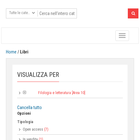
Toggle
navigatio
Home
/
Libri
VISUALIZZA PER
Filologia e letteratura [Area 10]
Area:
Cancella tutto
Opzioni
Tipologia
Open access
(7)
In vendita
(1)