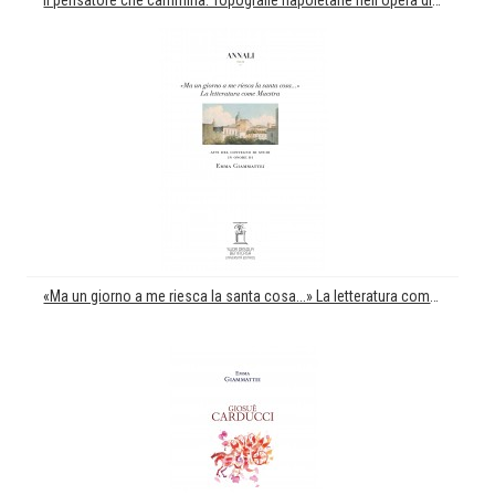
Il pensatore che cammina. Topografie napoletane nell'opera di Croce
«Ma un giorno a me riesca la santa cosa...» La letteratura come Maestra. Atti del convegno di studi in onore di Emma Giammattei