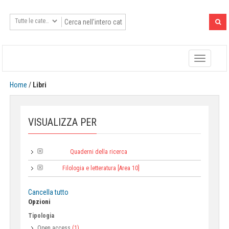
Toggle
navigatio
Home
/
Libri
VISUALIZZA PER
Quaderni della ricerca
Collana:
Filologia e letteratura [Area 10]
Area:
Cancella tutto
Opzioni
Tipologia
Open access
(1)