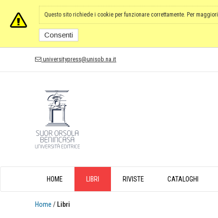
Questo sito richiede i cookie per funzionare correttamente. Per maggiori
Consenti
universitypress@unisob.na.it
HOME
LIBRI
RIVISTE
CATALOGHI
Home
/
Libri