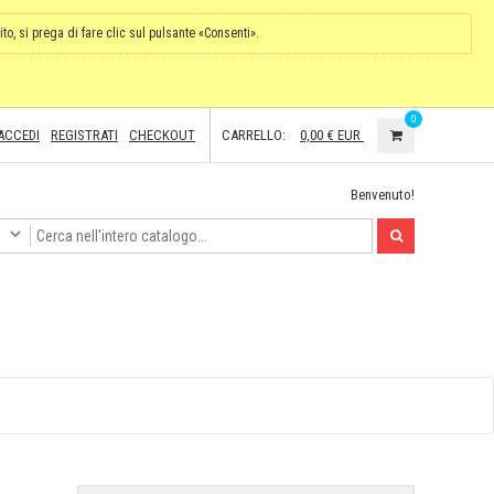
ito, si prega di fare clic sul pulsante «Consenti».
0
ACCEDI
REGISTRATI
CHECKOUT
CARRELLO:
0,00 €
EUR
Benvenuto!