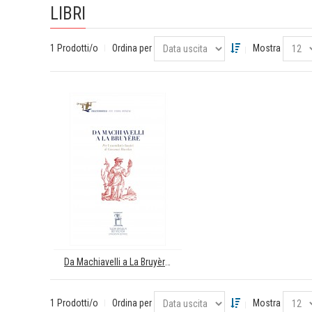
LIBRI
1 Prodotti/o
Ordina per
Mostra
Da Machiavelli a La Bruyère. Per "I moralisti classici" di Giovanni Macchia
1 Prodotti/o
Ordina per
Mostra