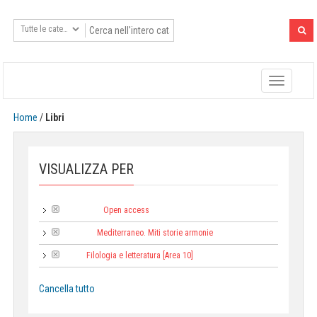
Toggle
navigatio
Home
/
Libri
VISUALIZZA PER
Open access
Tipologia:
Mediterraneo. Miti storie armonie
Collana:
Filologia e letteratura [Area 10]
Area:
Cancella tutto