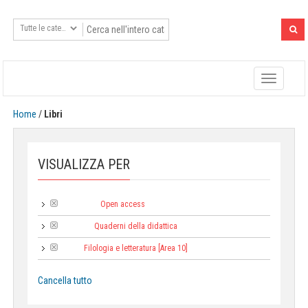
Toggle
navigatio
Home
/
Libri
VISUALIZZA PER
Open access
Tipologia:
Quaderni della didattica
Collana:
Filologia e letteratura [Area 10]
Area:
Cancella tutto