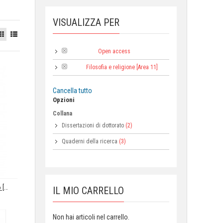
VISUALIZZA PER
Open access
Tipologia:
Filosofia e religione [Area 11]
Area:
Cancella tutto
Opzioni
Collana
Dissertazioni di dottorato
(2)
Quaderni della ricerca
(3)
Sui numeri. Enneade 6.6 [34]. Introduzione, traduzione e commento di Claudia Maggi
IL MIO CARRELLO
Non hai articoli nel carrello.