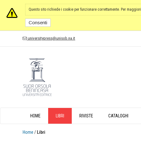
Questo sito richiede i cookie per funzionare correttamente. Per maggiori
Consenti
universitypress@unisob.na.it
HOME
LIBRI
RIVISTE
CATALOGHI
Home
/
Libri