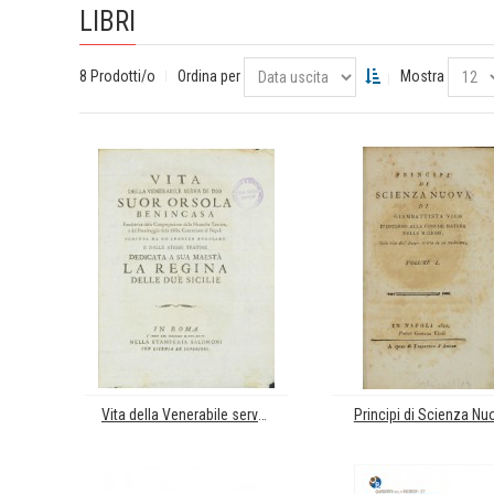
LIBRI
8 Prodotti/o
Ordina per
Mostra
Vita della Venerabile serva di Dio Suor Orsola Benincasa. Fondatrice della Congregazione delle Monache Teatine, e del Romitaggio della Ssma Concezione di Napoli
Principi di Scienza Nu