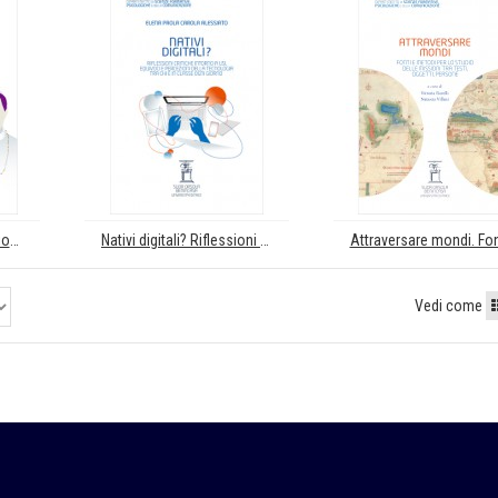
La dimensione del religioso nella serialità televisiva
Nativi digitali? Riflessioni critiche intorno a usi, equivoci e percezioni della tecnologia tra chi è in classe ogni giorno
Vedi come