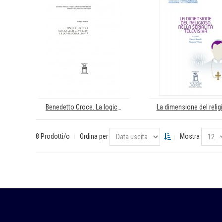
Benedetto Croce. La logica del concreto e il dovere della libertà
8 Prodotti/o
Ordina per
Mostra