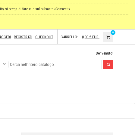
ito, si prega di fare clic sul pulsante «Consenti».
0
ACCEDI
REGISTRATI
CHECKOUT
CARRELLO:
0,00 €
EUR
Benvenuto!