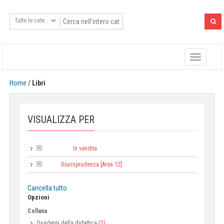
Toggle
navigatio
Home
/
Libri
VISUALIZZA PER
In vendita
Tipologia:
Giurisprudenza [Area 12]
Area:
Cancella tutto
Opzioni
Collana
Quaderni della didattica
(2)