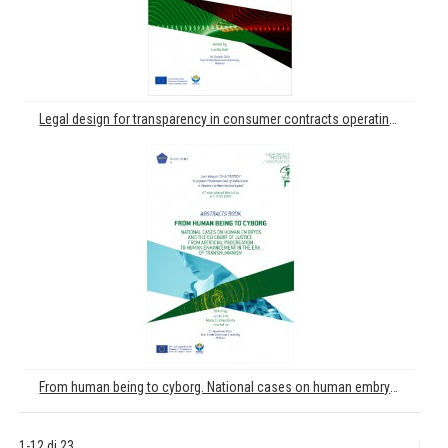
Legal design for transparency in consumer contracts operating in online and offline environments
From human being to cyborg. National cases on human embryos and the EU court of justice: from artificial procreation to human enhancement in the era of transhumanism
1-12 di 23