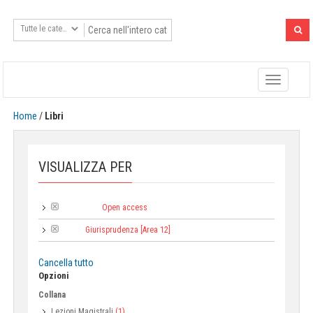
Toggle
navigatio
Home
/
Libri
VISUALIZZA PER
Open access
Tipologia:
Giurisprudenza [Area 12]
Area:
Cancella tutto
Opzioni
Collana
Lezioni Magistrali
(1)