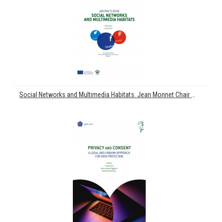
Social Networks and Multimedia Habitats. Jean Monnet Chair PROTECH. "European Protection Law of Individuals in Relation to New Technologies". 1st International Workshop A.Y. 2019-2020