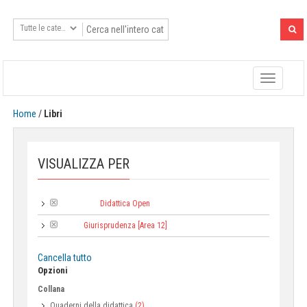
Toggle
navigatio
Home
/
Libri
VISUALIZZA PER
Didattica Open
Tipologia:
Giurisprudenza [Area 12]
Area:
Cancella tutto
Opzioni
Collana
Quaderni della didattica
(2)