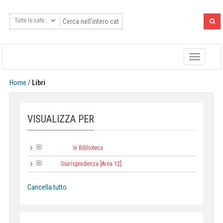
Toggle
navigatio
Home
/
Libri
VISUALIZZA PER
In Biblioteca
Tipologia:
Giurisprudenza [Area 12]
Area:
Cancella tutto