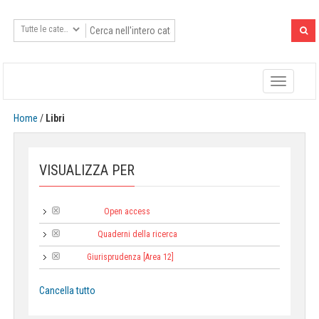
Toggle
navigatio
Home
/
Libri
VISUALIZZA PER
Open access
Tipologia:
Quaderni della ricerca
Collana:
Giurisprudenza [Area 12]
Area:
Cancella tutto