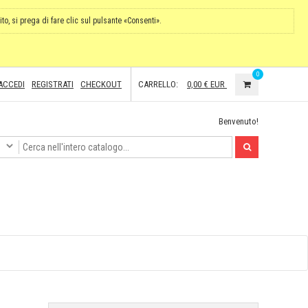
ito, si prega di fare clic sul pulsante «Consenti».
0
ACCEDI
REGISTRATI
CHECKOUT
CARRELLO:
0,00 €
EUR
Benvenuto!