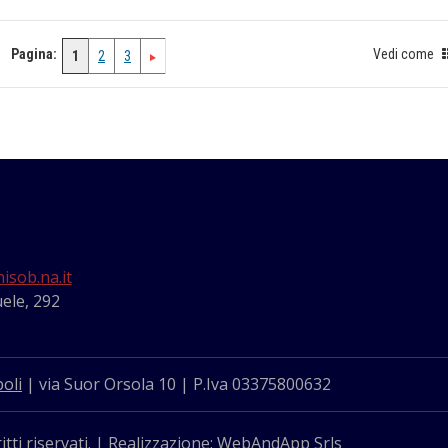
Pagina:
Vedi come
1
2
3
isob.na.it
ele, 292
oli
| via Suor Orsola 10 | P.Iva 03375800632
itti riservati. | Realizzazione: WebAndApp Srls