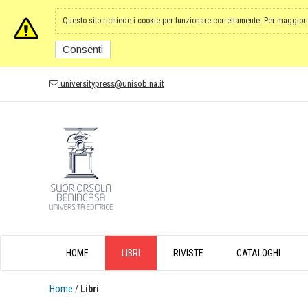
Questo sito richiede i cookie per funzionare correttamente. Per maggiori
Consenti
universitypress@unisob.na.it
HOME
LIBRI
RIVISTE
CATALOGHI
Home
/
Libri