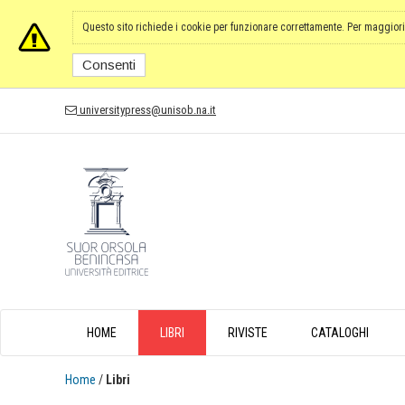
Questo sito richiede i cookie per funzionare correttamente. Per maggiori
Consenti
universitypress@unisob.na.it
HOME
LIBRI
RIVISTE
CATALOGHI
Home
/
Libri