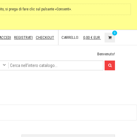
ito, si prega di fare clic sul pulsante «Consenti».
0
ACCEDI
REGISTRATI
CHECKOUT
CARRELLO:
0,00 €
EUR
Benvenuto!