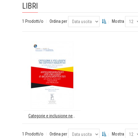
LIBRI
1 Prodotti/o
Ordina per
Mostra
Categorie e inclusione nei contesti educativi. Un dialogo tra filosofia e pedagogia. Kategorisierungen und Inklusion in Bildungskontexten. Ein Dialog Zwischen Philosophie und Pädagogik
1 Prodotti/o
Ordina per
Mostra