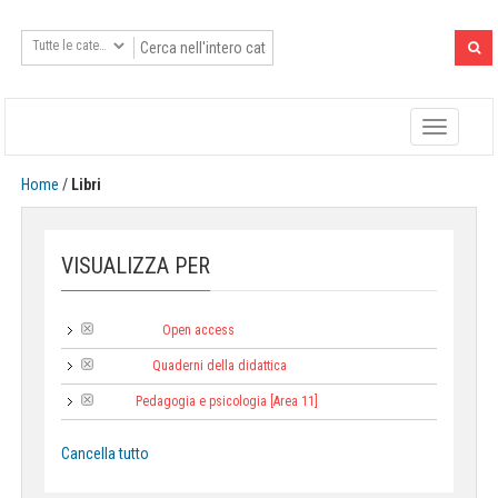
Toggle
navigatio
Home
/
Libri
VISUALIZZA PER
Open access
Tipologia:
Quaderni della didattica
Collana:
Pedagogia e psicologia [Area 11]
Area:
Cancella tutto