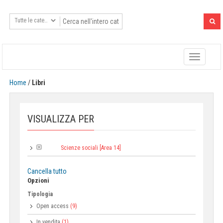
Toggle
navigatio
Home
/
Libri
VISUALIZZA PER
Scienze sociali [Area 14]
Area:
Cancella tutto
Opzioni
Tipologia
Open access
(9)
In vendita
(1)