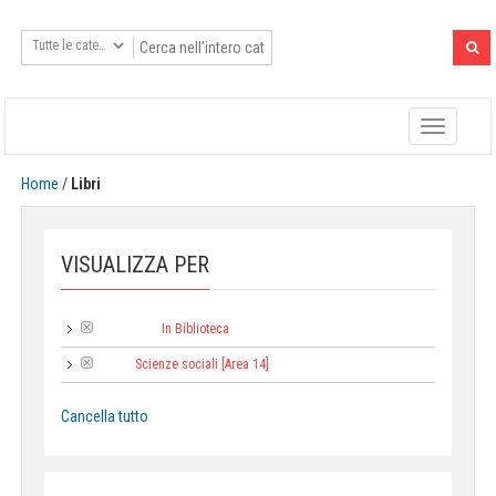
Toggle
navigatio
Home
/
Libri
VISUALIZZA PER
In Biblioteca
Tipologia:
Scienze sociali [Area 14]
Area:
Cancella tutto