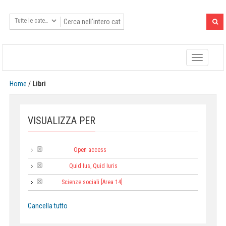
Toggle
navigatio
Home
/
Libri
VISUALIZZA PER
Open access
Tipologia:
Quid Ius, Quid Iuris
Collana:
Scienze sociali [Area 14]
Area:
Cancella tutto