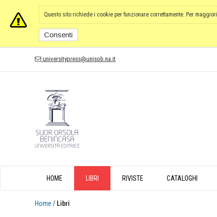
Questo sito richiede i cookie per funzionare correttamente. Per maggiori
Consenti
universitypress@unisob.na.it
HOME
LIBRI
RIVISTE
CATALOGHI
Home
/
Libri