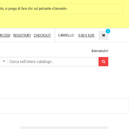
ito, si prega di fare clic sul pulsante «Consenti».
0
ACCEDI
REGISTRATI
CHECKOUT
CARRELLO:
0,00 €
EUR
Benvenuto!