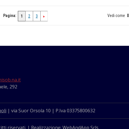
Pagina:
Vedi come
1
2
3
isob.na.it
ele, 292
oli
| via Suor Orsola 10 | P.Iva 03375800632
itti riservati. | Realizzazione: WebAndApp Srls