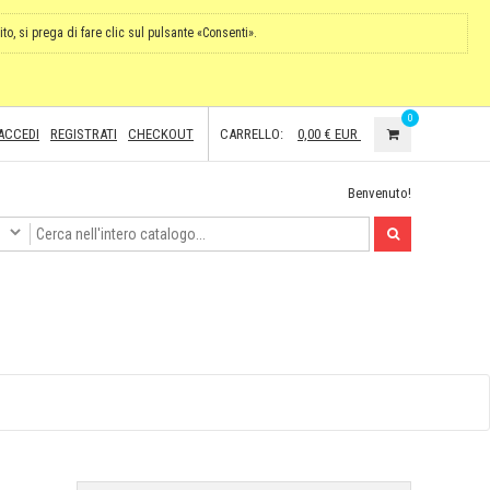
ito, si prega di fare clic sul pulsante «Consenti».
0
ACCEDI
REGISTRATI
CHECKOUT
CARRELLO:
0,00 €
EUR
Benvenuto!