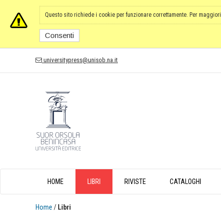
Questo sito richiede i cookie per funzionare correttamente. Per maggiori
Consenti
universitypress@unisob.na.it
HOME
LIBRI
RIVISTE
CATALOGHI
Home
/
Libri