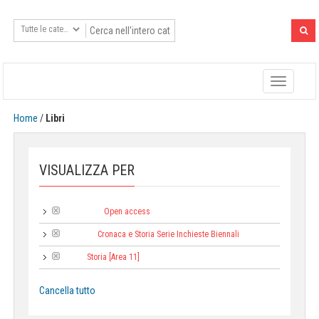
Toggle
navigatio
Home
/
Libri
VISUALIZZA PER
Open access
Tipologia:
Cronaca e Storia Serie Inchieste Biennali
Collana:
Storia [Area 11]
Area:
Cancella tutto