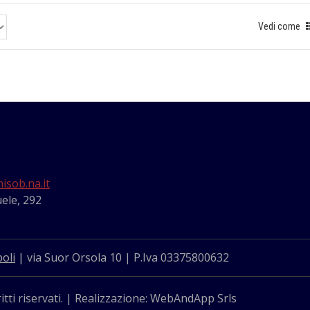
Vedi come
isob.na.it
ele, 292
oli
| via Suor Orsola 10 | P.Iva 03375800632
itti riservati. | Realizzazione: WebAndApp Srls