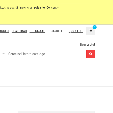
ito, si prega di fare clic sul pulsante «Consenti».
0
ACCEDI
REGISTRATI
CHECKOUT
CARRELLO:
0,00 €
EUR
Benvenuto!