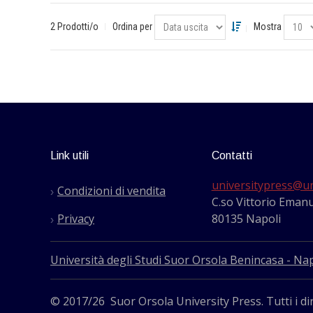
2 Prodotti/o
Ordina per
Mostra
Link utili
Contatti
universitypress@un
Condizioni di vendita
C.so Vittorio Emanu
Privacy
80135 Napoli
Università degli Studi Suor Orsola Benincasa - Nap
© 2017/26 Suor Orsola University Press. Tutti i dir