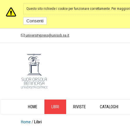
Questo sito richiede i cookie per funzionare correttamente. Per maggiori
Consenti
universitypress@unisob.na.it
HOME
LIBRI
RIVISTE
CATALOGHI
Home
/
Libri