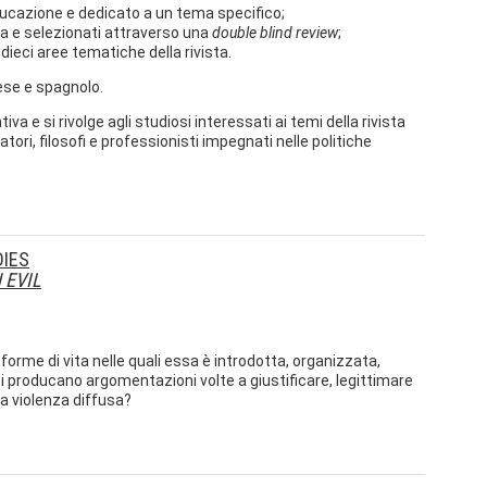
ducazione e dedicato a un tema specifico;
ista e selezionati attraverso una
double blind review
;
dieci aree tematiche della rivista.
cese e spagnolo.
tiva e si rivolge agli studiosi interessati ai temi della rivista
i, filosofi e professionisti impegnati nelle politiche
DIES
 EVIL
e forme di vita nelle quali essa è introdotta, organizzata,
i producano argomentazioni volte a giustificare, legittimare
a violenza diffusa?