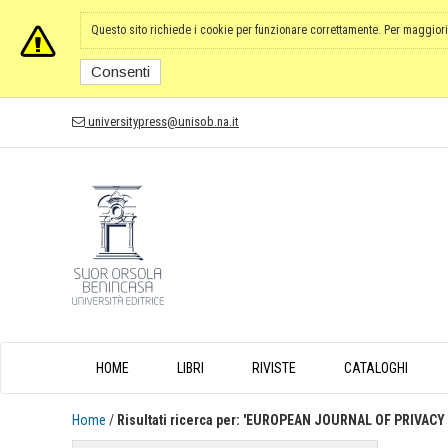
Questo sito richiede i cookie per funzionare correttamente. Per maggiori
Consenti
universitypress@unisob.na.it
HOME
LIBRI
RIVISTE
CATALOGHI
Home
/
Risultati ricerca per: 'EUROPEAN JOURNAL OF PRIVAC