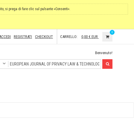
ito, si prega di fare clic sul pulsante «Consenti».
0
ACCEDI
REGISTRATI
CHECKOUT
CARRELLO:
0,00 €
EUR
Benvenuto!