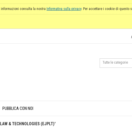
 informazioni consulta la nostra
Informativa sulla privacy
. Per accettare i cookie di questo s
PUBBLICA CON NOI
Y LAW & TECHNOLOGIES (EJPLT)'