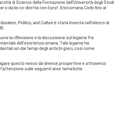
Facoltà di Scienze della Formazione dell'Università degli Studi
 e da lei co-diretta con il prof. Enricomaria Corbi fino al
.
Education, Politics, and Culture
è stata inserita nell'elenco di
UR.
ve la riflessione e la discussione sul legame fra
amentale dell'esistenza umana. Tale legame ha
dentali sin dai tempi degli antichi greci, così come
ndagare questo nesso da diverse prospettive e attraverso
o l'attenzione sulle seguenti aree tematiche: