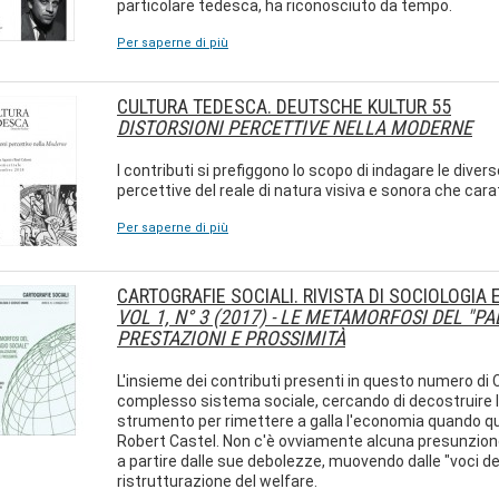
particolare tedesca, ha riconosciuto da tempo.
Per saperne di più
CULTURA TEDESCA. DEUTSCHE KULTUR 55
DISTORSIONI PERCETTIVE NELLA MODERNE
I contributi si prefiggono lo scopo di indagare le diver
percettive del reale di natura visiva e sonora che cara
Per saperne di più
CARTOGRAFIE SOCIALI. RIVISTA DI SOCIOLOGIA
VOL 1, N° 3 (2017) -
LE METAMORFOSI DEL "PAE
PRESTAZIONI E PROSSIMITÀ
L'insieme dei contributi presenti in questo numero di 
complesso sistema sociale, cercando di decostruire le 
strumento per rimettere a galla l'economia quando q
Robert Castel. Non c'è ovviamente alcuna presunzione 
a partire dalle sue debolezze, muovendo dalle "voci de
ristrutturazione del welfare.