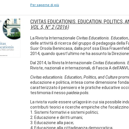
Per saperne di più
CIVITAS EDUCATIONIS. EDUCATION, POLITICS, 
VOL 5, N° 2 (2016)
La Rivista Internazionale
Civitas Educationis. Education,
delle attività di ricerca del gruppo di pedagogia della 
Suor Orsola Benincasa, dalla prof.ssa Elisa Frauenfelder
2014, quando quest'ultimo ne ha assunto la Direzione
Dal 2014, la Rivista Internazionale
Civitas Educationis. 
Riviste, nazionali e internazionali, di Fascia A dell'ANV
Civitas educationis. Education, Politics, and Culture
promuo
educazione e politica, intesa come dimensione fond
caratterizzato il pensiero e le pratiche educative occi
testimonia il nesso
paideia-polis
.
La rivista vuole essere un'
agorà
in cui sia possibile i
contributi teorici e ricerche empiriche che focalizzin
1. Sistemi formativi e sistemi politici;
2. Educazione e diritti umani;
3. Educazione alla pace;
4. Educazione alla cittadinanza democratica;