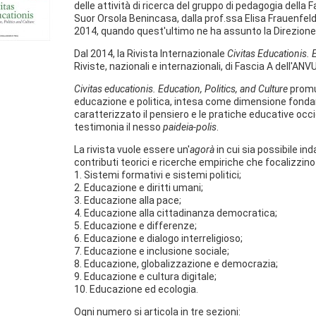
delle attività di ricerca del gruppo di pedagogia della 
Suor Orsola Benincasa, dalla prof.ssa Elisa Frauenfelder
2014, quando quest'ultimo ne ha assunto la Direzione
Dal 2014, la Rivista Internazionale
Civitas Educationis. 
Riviste, nazionali e internazionali, di Fascia A dell'ANV
Civitas educationis. Education, Politics, and Culture
promuo
educazione e politica, intesa come dimensione fond
caratterizzato il pensiero e le pratiche educative occi
testimonia il nesso
paideia-polis
.
La rivista vuole essere un'
agorà
in cui sia possibile i
contributi teorici e ricerche empiriche che focalizzin
1. Sistemi formativi e sistemi politici;
2. Educazione e diritti umani;
3. Educazione alla pace;
4. Educazione alla cittadinanza democratica;
5. Educazione e differenze;
6. Educazione e dialogo interreligioso;
7. Educazione e inclusione sociale;
8. Educazione, globalizzazione e democrazia;
9. Educazione e cultura digitale;
10. Educazione ed ecologia.
Ogni numero si articola in tre sezioni: