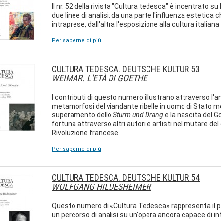
Il nr. 52 della rivista "Cultura tedesca" è incentrato su
due linee di analisi: da una parte l'influenza estetica 
intraprese, dall'altra l'esposizione alla cultura italian
Per saperne di più
CULTURA TEDESCA. DEUTSCHE KULTUR 53
WEIMAR. L'ETÀ DI GOETHE
I contributi di questo numero illustrano attraverso l'anal
metamorfosi del viandante ribelle in uomo di Stato me
superamento dello
Sturm und Drang
e la nascita del Go
fortuna attraverso altri autori e artisti nel mutare del
Rivoluzione francese.
Per saperne di più
CULTURA TEDESCA. DEUTSCHE KULTUR 54
WOLFGANG HILDESHEIMER
Questo numero di «Cultura Tedesca» rappresenta il p
un percorso di analisi su un'opera ancora capace di inter