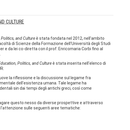
AND CULTURE
 Politics, and Culture
è stata fondata nel 2012, nell'ambito
Facoltà di Scienze della Formazione dell'Università degli Studi
 e da lei co-diretta con il prof. Enricomaria Corbi fino al
.
Education, Politics, and Culture
è stata inserita nell'elenco di
UR.
ve la riflessione e la discussione sul legame fra
amentale dell'esistenza umana. Tale legame ha
dentali sin dai tempi degli antichi greci, così come
ndagare questo nesso da diverse prospettive e attraverso
o l'attenzione sulle seguenti aree tematiche: