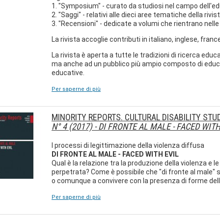
1. "Symposium" - curato da studiosi nel campo dell'e
2. "Saggi" - relativi alle dieci aree tematiche della riv
3. "Recensioni" - dedicate a volumi che rientrano nelle 
La rivista accoglie contributi in italiano, inglese, fran
La rivista è aperta a tutte le tradizioni di ricerca educa
ma anche ad un pubblico più ampio composto di educator
educative.
Per saperne di più
MINORITY REPORTS. CULTURAL DISABILITY STU
N° 4 (2017) - DI FRONTE AL MALE - FACED WITH
I processi di legittimazione della violenza diffusa
DI FRONTE AL MALE - FACED WITH EVIL
Qual è la relazione tra la produzione della violenza e l
perpetrata? Come è possibile che "di fronte al male" s
o comunque a convivere con la presenza di forme dell
Per saperne di più