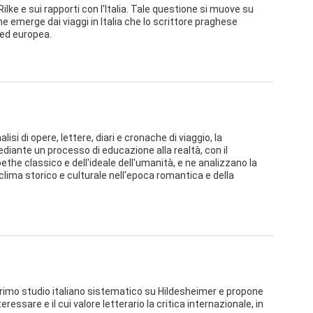
 Rilke e sui rapporti con l'Italia. Tale questione si muove su
che emerge dai viaggi in Italia che lo scrittore praghese
a ed europea.
isi di opere, lettere, diari e cronache di viaggio, la
diante un processo di educazione alla realtà, con il
ethe classico e dell'ideale dell'umanità, e ne analizzano la
 clima storico e culturale nell'epoca romantica e della
rimo studio italiano sistematico su Hildesheimer e propone
essare e il cui valore letterario la critica internazionale, in