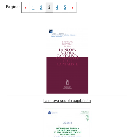
Pagina:
1
2
3
4
5
La nuova scuola capitalista