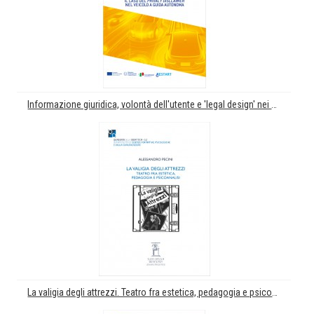
Informazione giuridica, volontà dell'utente e 'legal design' nei contesti di automazione. Il caso del 'privacy disclamer' nel veicolo a guida automatica
La valigia degli attrezzi. Teatro fra estetica, pedagogia e psicoanalisi