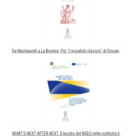
Da Machiavelli a La Bruyère. Per "I moralisti classici" di Giovanni Macchia
WHAT'S NEXT AFTER NEXT. Il lascito del NGEU nelle politiche fiscali e nel funzionamento delle istituzioni europee