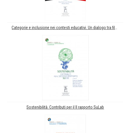
Categorie e inclusione nei contesti educativi. Un dialogo tra filosofia e pedagogia. Kategorisierungen und Inklusion in Bildungskontexten. Ein Dialog Zwischen Philosophie und Pädagogik
Sostenibilità. Contributi per il II rapporto SuLab