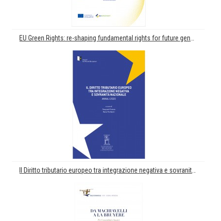
EU Green Rights: re-shaping fundamental rights for future generations. La sostenibilità nella prospettiva europea dei diritti
Il Diritto tributario europeo tra integrazione negativa e sovranità nazionale. Annali 2020