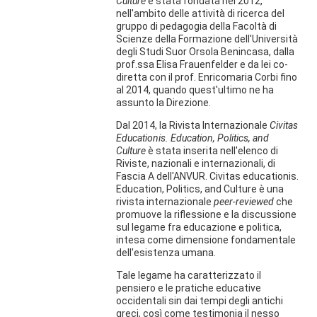
Culture
è stata fondata nel 2012,
nell'ambito delle attività di ricerca del
gruppo di pedagogia della Facoltà di
Scienze della Formazione dell'Università
degli Studi Suor Orsola Benincasa, dalla
prof.ssa Elisa Frauenfelder e da lei co-
diretta con il prof. Enricomaria Corbi fino
al 2014, quando quest'ultimo ne ha
assunto la Direzione.
Dal 2014, la Rivista Internazionale
Civitas
Educationis. Education, Politics, and
Culture
è stata inserita nell'elenco di
Riviste, nazionali e internazionali, di
Fascia A dell'ANVUR. Civitas educationis.
Education, Politics, and Culture è una
rivista internazionale
peer-reviewed
che
promuove la riflessione e la discussione
sul legame fra educazione e politica,
intesa come dimensione fondamentale
dell'esistenza umana.
Tale legame ha caratterizzato il
pensiero e le pratiche educative
occidentali sin dai tempi degli antichi
greci, così come testimonia il nesso