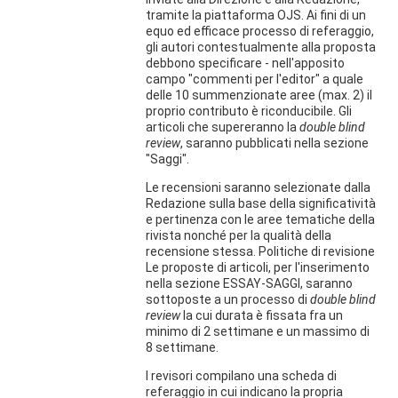
tramite la piattaforma OJS. Ai fini di un
equo ed efficace processo di referaggio,
gli autori contestualmente alla proposta
debbono specificare - nell'apposito
campo "commenti per l'editor" a quale
delle 10 summenzionate aree (max. 2) il
proprio contributo è riconducibile. Gli
articoli che supereranno la
double blind
review
, saranno pubblicati nella sezione
"Saggi".
Le recensioni saranno selezionate dalla
Redazione sulla base della significatività
e pertinenza con le aree tematiche della
rivista nonché per la qualità della
recensione stessa. Politiche di revisione
Le proposte di articoli, per l'inserimento
nella sezione ESSAY-SAGGI, saranno
sottoposte a un processo di
double blind
review
la cui durata è fissata fra un
minimo di 2 settimane e un massimo di
8 settimane.
I revisori compilano una scheda di
referaggio in cui indicano la propria