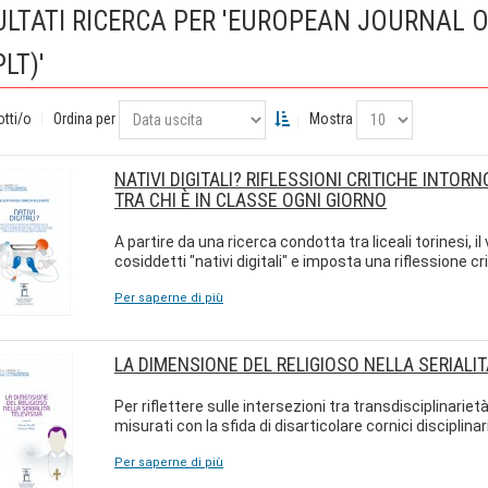
ULTATI RICERCA PER 'EUROPEAN JOURNAL 
PLT)'
otti/o
Ordina per
Mostra
NATIVI DIGITALI? RIFLESSIONI CRITICHE INTOR
TRA CHI È IN CLASSE OGNI GIORNO
A partire da una ricerca condotta tra liceali torinesi, i
cosiddetti "nativi digitali" e imposta una riflessione cr
Per saperne di più
LA DIMENSIONE DEL RELIGIOSO NELLA SERIALIT
Per riflettere sulle intersezioni tra transdisciplinarie
misurati con la sfida di disarticolare cornici disciplina
Per saperne di più