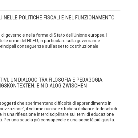
EU NELLE POLITICHE FISCALI E NEL FUNZIONAMENTO
i governo e nella forma di Stato dell'Unione europea. I
 delle orme del NGEU, in particolare sulla governance
rincipali conseguenze sull'assetto costituzionale
IVI. UN DIALOGO TRA FILOSOFIA E PEDAGOGIA.
NGSKONTEXTEN. EIN DIALOG ZWISCHEN
i soggetti che sperimentano difficoltà di apprendimento in
rizzazione", il volume riunisce studiosi italiani e tedeschi di
e in una riflessione interdisciplinare sui temi di educazione
ti. Per una scuola più consapevole e una società più giusta.