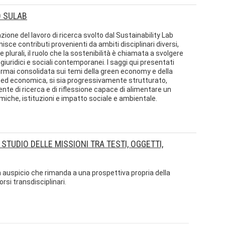
O SULAB
ne del lavoro di ricerca svolto dal Sustainability Lab
isce contributi provenienti da ambiti disciplinari diversi,
plurali, il ruolo che la sostenibilità è chiamata a svolgere
iuridici e sociali contemporanei. I saggi qui presentati
rmai consolidata sui temi della green economy e della
e ed economica, si sia progressivamente strutturato,
nte di ricerca e di riflessione capace di alimentare un
miche, istituzioni e impatto sociale e ambientale.
STUDIO DELLE MISSIONI TRA TESTI, OGGETTI,
auspicio che rimanda a una prospettiva propria della
rsi transdisciplinari.