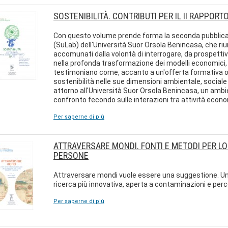
SOSTENIBILITÀ. CONTRIBUTI PER IL II RAPPORT
Con questo volume prende forma la seconda pubblicazio
(SuLab) dell'Università Suor Orsola Benincasa, che riun
accomunati dalla volontà di interrogare, da prospettive 
nella profonda trasformazione dei modelli economici, g
testimoniano come, accanto a un'offerta formativa o
sostenibilità nelle sue dimensioni ambientale, social
attorno all'Università Suor Orsola Benincasa, un ambie
confronto fecondo sulle interazioni tra attività econo
Per saperne di più
ATTRAVERSARE MONDI. FONTI E METODI PER LO 
PERSONE
Attraversare mondi vuole essere una suggestione. Un 
ricerca più innovativa, aperta a contaminazioni e perco
Per saperne di più