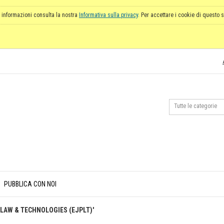
 informazioni consulta la nostra
Informativa sulla privacy
. Per accettare i cookie di questo s
PUBBLICA CON NOI
Y LAW & TECHNOLOGIES (EJPLT)'