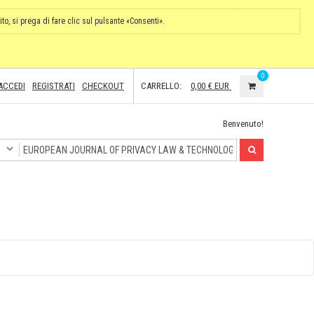
ito, si prega di fare clic sul pulsante «Consenti».
0
ACCEDI
REGISTRATI
CHECKOUT
CARRELLO:
0,00 €
EUR
Benvenuto!