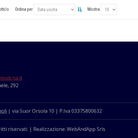
otti/o
Ordina per
Mostra
isob.na.it
ele, 292
oli
| via Suor Orsola 10 | P.Iva 03375800632
itti riservati. | Realizzazione: WebAndApp Srls