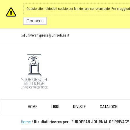
Questo sito richiede i cookie per funzionare correttamente. Per maggiori
Consenti
universitypress@unisob.na.it
HOME
LIBRI
RIVISTE
CATALOGHI
Home
/
Risultati ricerca per: 'EUROPEAN JOURNAL OF PRIVAC