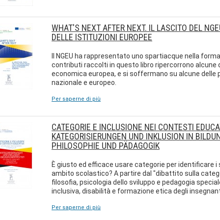
WHAT'S NEXT AFTER NEXT. IL LASCITO DEL NG
DELLE ISTITUZIONI EUROPEE
Il NGEU ha rappresentato uno spartiacque nella forma d
contributi raccolti in questo libro ripercorrono alcune
economica europea, e si soffermano su alcune delle p
nazionale e europeo.
Per saperne di più
CATEGORIE E INCLUSIONE NEI CONTESTI EDUCAT
KATEGORISIERUNGEN UND INKLUSION IN BILDU
PHILOSOPHIE UND PÄDAGOGIK
È giusto ed efficace usare categorie per identificare 
ambito scolastico? A partire dal "dibattito sulla catego
filosofia, psicologia dello sviluppo e pedagogia special
inclusiva, disabilità e formazione etica degli insegnan
Per saperne di più