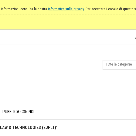
 informazioni consulta la nostra
Informativa sulla privacy
. Per accettare i cookie di questo s
PUBBLICA CON NOI
Y LAW & TECHNOLOGIES (EJPLT)'