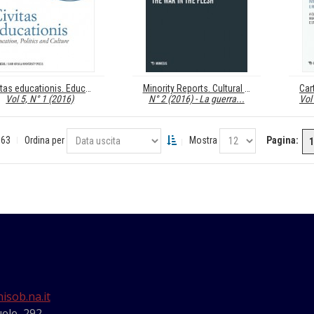
Civitas educationis. Education, Politics, and Culture
Minority Reports. Cultural Disability Studies
Vol 5, N° 1 (2016)
N° 2 (2016) - La guerra...
Vol
 63
Ordina per
Mostra
Pagina:
1
isob.na.it
ele, 292