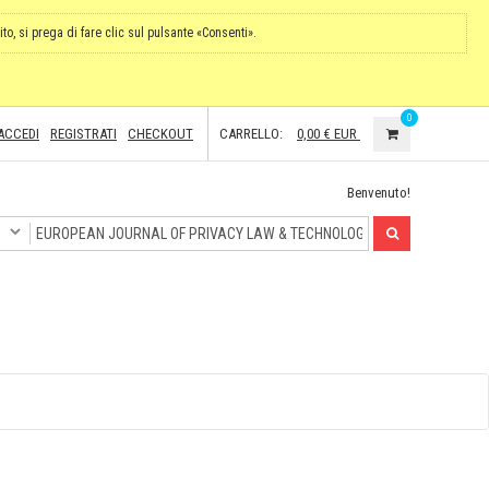
ito, si prega di fare clic sul pulsante «Consenti».
0
ACCEDI
REGISTRATI
CHECKOUT
CARRELLO:
0,00 €
EUR
Benvenuto!