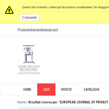
Questo sito richiede i cookie per funzionare correttamente. Per maggiori
Consenti
universitypress@unisob.na.it
HOME
LIBRI
RIVISTE
CATALOGHI
Home
/
Risultati ricerca per: 'EUROPEAN JOURNAL OF PRIVAC