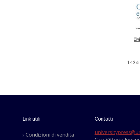
1-12 di
Link utili
Contatti
universitypress@un
Condizioni di vendita
C.so Vittorio Emanu