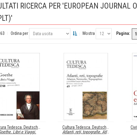
ULTATI RICERCA PER 'EUROPEAN JOURNAL 
PLT)'
 63
Ordina per
Mostra
Pagina:
1
Cultura Tedesca. Deutsche Kultur 47/48
Cultura Tedesca. Deutsche Kultur 49
Goethe. Libri e Viaggi.
Atlanti, reti, topografie. Atlanten, Netzwerke, Topographien