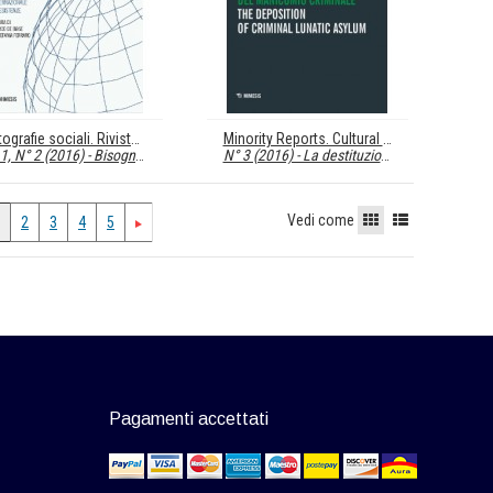
Cartografie sociali. Rivista di sociologia e scienze umane
Minority Reports. Cultural Disability Studies
 1, N° 2 (2016) -
Bisogna difendere l’umanità. I...
N° 3 (2016) - La destituzione del manicomio criminale / The Deposition of Criminal Lunatic...
Vedi come
2
3
4
5
Pagamenti accettati