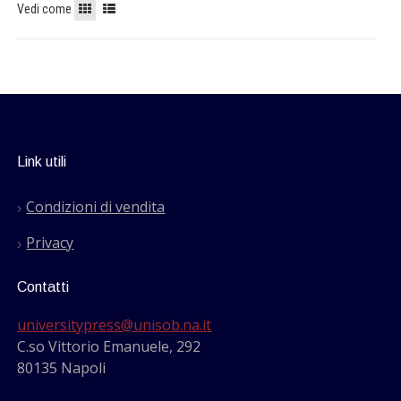
Vedi come
Link utili
Condizioni di vendita
Privacy
Contatti
universitypress@unisob.na.it
C.so Vittorio Emanuele, 292
80135 Napoli