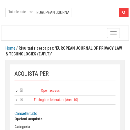
Toggle
navigatio
Home
/
Risultati ricerca per: 'EUROPEAN JOURNAL OF PRIVACY LAW
& TECHNOLOGIES (EJPLT)'
ACQUISTA PER
Open access
Tipologia:
Filologia e letteratura [Area 10]
Area:
Cancella tutto
Opzioni acquisto
Categoria