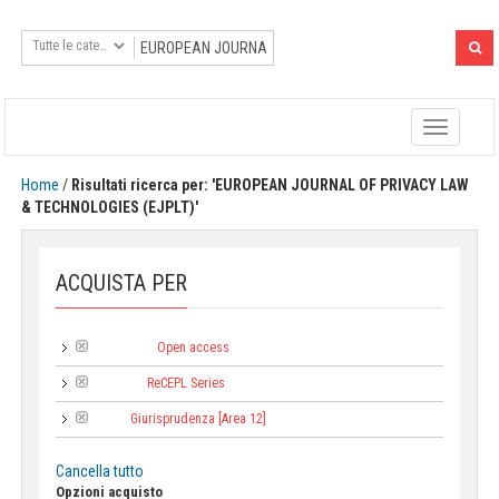
Toggle
navigatio
Home
/
Risultati ricerca per: 'EUROPEAN JOURNAL OF PRIVACY LAW
& TECHNOLOGIES (EJPLT)'
ACQUISTA PER
Open access
Tipologia:
ReCEPL Series
Collana:
Giurisprudenza [Area 12]
Area:
Cancella tutto
Opzioni acquisto