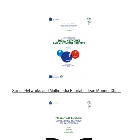
Social Networks and Multimedia Habitats. Jean Monnet Chair PROTECH. "European Protection Law of Individuals in Relation to New Technologies". 1st International Workshop A.Y. 2019-2020