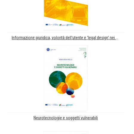
Informazione giuridica, volontà dell'utente e 'legal design' nei contesti di automazione. Il caso del 'privacy disclamer' nel veicolo a guida automatica
Neurotecnologie e soggetti vulnerabili