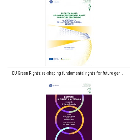
EU Green Rights: re-shaping fundamental rights for future generations. La sostenibilità nella prospettiva europea dei diritti