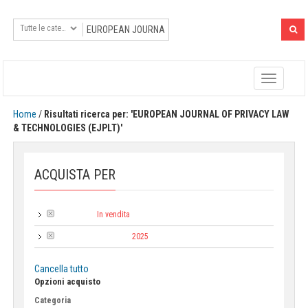
Toggle
navigatio
Home
/
Risultati ricerca per: 'EUROPEAN JOURNAL OF PRIVACY LAW
& TECHNOLOGIES (EJPLT)'
ACQUISTA PER
In vendita
Tipologia:
2025
Anno di pubblicazione:
Cancella tutto
Opzioni acquisto
Categoria