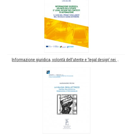
Informazione giuridica, volontà dell'utente e 'legal design' nei contesti di automazione. Il caso del 'privacy disclamer' nel veicolo a guida automatica