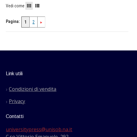
Vedi come
Pagina:
1
2
Link utili
Condizioni di vendita
Privacy
Contatti
universitypress@unisob.na.it
C.so Vittorio Emanuele, 292