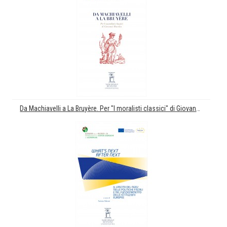
Da Machiavelli a La Bruyère. Per "I moralisti classici" di Giovanni Macchia