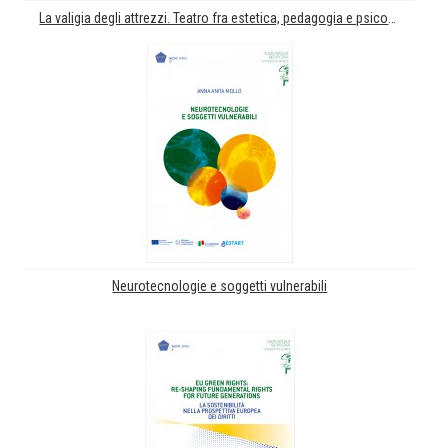
La valigia degli attrezzi. Teatro fra estetica, pedagogia e psicoanalisi
Neurotecnologie e soggetti vulnerabili