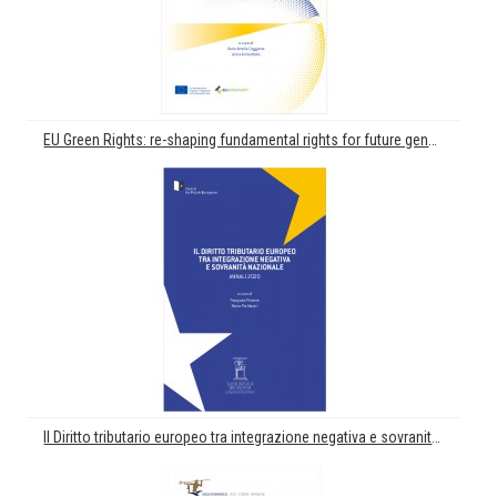
EU Green Rights: re-shaping fundamental rights for future generations. La sostenibilità nella prospettiva europea dei diritti
Il Diritto tributario europeo tra integrazione negativa e sovranità nazionale. Annali 2020