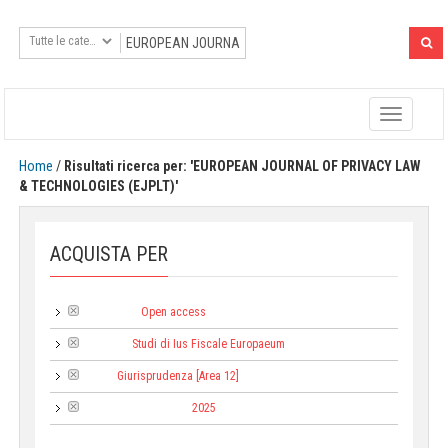
Toggle
navigatio
Home
/
Risultati ricerca per: 'EUROPEAN JOURNAL OF PRIVACY LAW
& TECHNOLOGIES (EJPLT)'
ACQUISTA PER
Open access
Tipologia:
Studi di Ius Fiscale Europaeum
Collana:
Giurisprudenza [Area 12]
Area:
2025
Anno di pubblicazione: