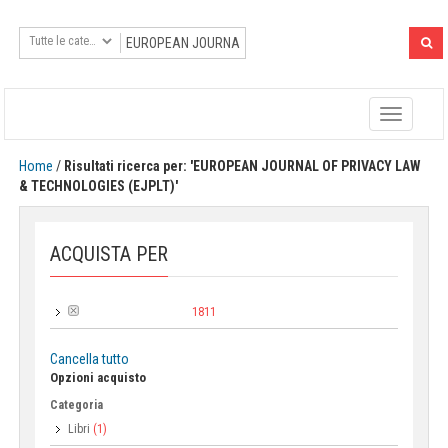
Toggle
navigatio
Home
/
Risultati ricerca per: 'EUROPEAN JOURNAL OF PRIVACY LAW
& TECHNOLOGIES (EJPLT)'
ACQUISTA PER
1811
Anno di pubblicazione:
Cancella tutto
Opzioni acquisto
Categoria
Libri
(1)