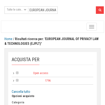
Toggle
navigatio
Home
/
Risultati ricerca per: 'EUROPEAN JOURNAL OF PRIVACY LAW
& TECHNOLOGIES (EJPLT)'
ACQUISTA PER
Open access
Tipologia:
1796
Anno di pubblicazione:
Cancella tutto
Opzioni acquisto
Categoria