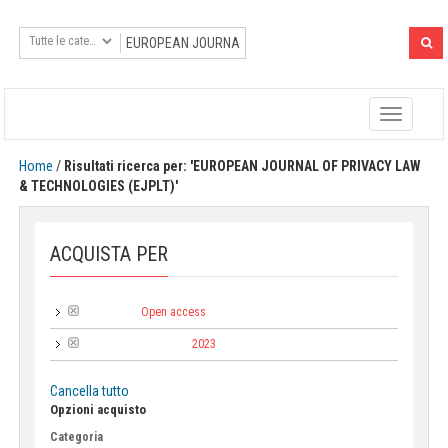
Toggle
navigatio
Home
/
Risultati ricerca per: 'EUROPEAN JOURNAL OF PRIVACY LAW
& TECHNOLOGIES (EJPLT)'
ACQUISTA PER
Open access
Tipologia:
2023
Anno di pubblicazione:
Cancella tutto
Opzioni acquisto
Categoria