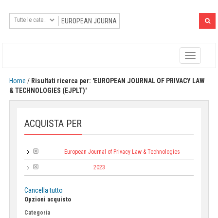
Toggle
navigatio
Home
/
Risultati ricerca per: 'EUROPEAN JOURNAL OF PRIVACY LAW
& TECHNOLOGIES (EJPLT)'
ACQUISTA PER
European Journal of Privacy Law & Technologies
Collana:
2023
Anno di pubblicazione:
Cancella tutto
Opzioni acquisto
Categoria