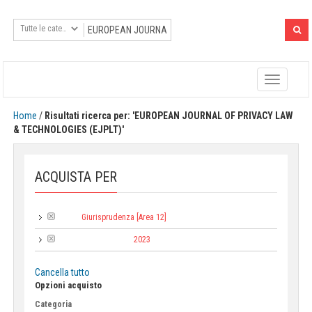
Toggle
navigatio
Home
/
Risultati ricerca per: 'EUROPEAN JOURNAL OF PRIVACY LAW
& TECHNOLOGIES (EJPLT)'
ACQUISTA PER
Giurisprudenza [Area 12]
Area:
2023
Anno di pubblicazione:
Cancella tutto
Opzioni acquisto
Categoria