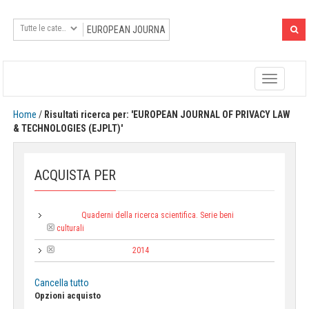
Toggle
navigatio
Home
/
Risultati ricerca per: 'EUROPEAN JOURNAL OF PRIVACY LAW
& TECHNOLOGIES (EJPLT)'
ACQUISTA PER
Quaderni della ricerca scientifica. Serie beni
Collana:
culturali
2014
Anno di pubblicazione:
Cancella tutto
Opzioni acquisto