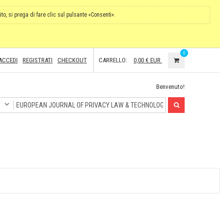
ito, si prega di fare clic sul pulsante «Consenti».
0
ACCEDI
REGISTRATI
CHECKOUT
CARRELLO:
0,00 €
EUR
Benvenuto!