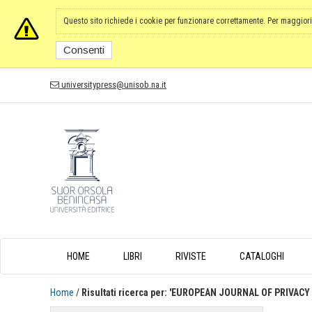
Questo sito richiede i cookie per funzionare correttamente. Per maggiori
Consenti
universitypress@unisob.na.it
HOME
LIBRI
RIVISTE
CATALOGHI
Home
/
Risultati ricerca per: 'EUROPEAN JOURNAL OF PRIVAC