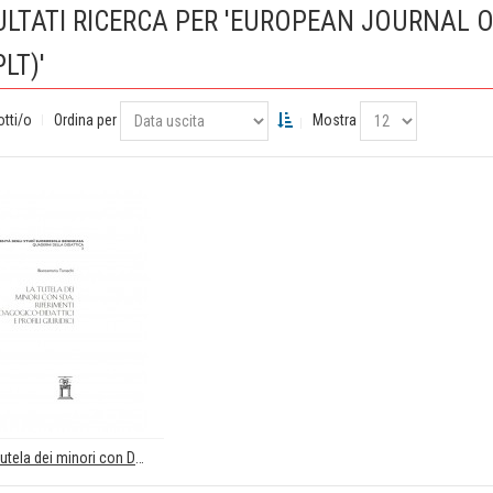
ULTATI RICERCA PER 'EUROPEAN JOURNAL 
PLT)'
otti/o
Ordina per
Mostra
La tutela dei minori con DSA: riferimenti pedagogico-didattici e profili giuridici