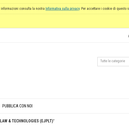
 informazioni consulta la nostra
Informativa sulla privacy
. Per accettare i cookie di questo s
PUBBLICA CON NOI
Y LAW & TECHNOLOGIES (EJPLT)'