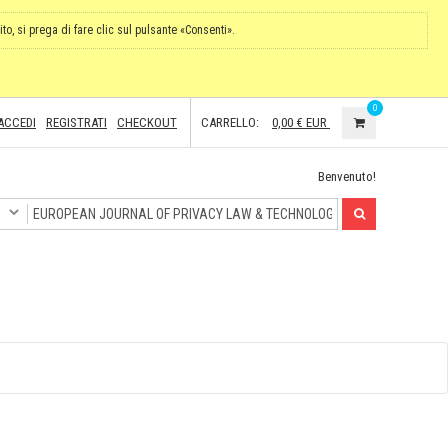
ito, si prega di fare clic sul pulsante «Consenti».
0
ACCEDI
REGISTRATI
CHECKOUT
CARRELLO:
0,00 €
EUR
Benvenuto!