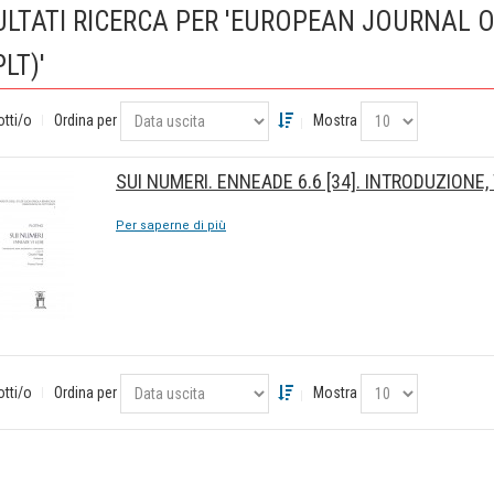
ULTATI RICERCA PER 'EUROPEAN JOURNAL 
PLT)'
otti/o
Ordina per
Mostra
SUI NUMERI. ENNEADE 6.6 [34]. INTRODUZION
Per saperne di più
otti/o
Ordina per
Mostra