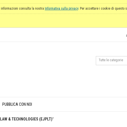
 informazioni consulta la nostra
Informativa sulla privacy
. Per accettare i cookie di questo s
PUBBLICA CON NOI
Y LAW & TECHNOLOGIES (EJPLT)'