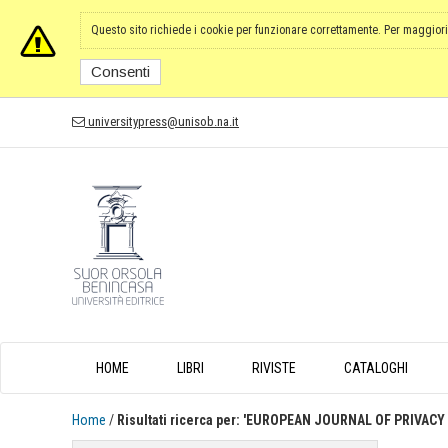
Questo sito richiede i cookie per funzionare correttamente. Per maggiori
Consenti
universitypress@unisob.na.it
HOME
LIBRI
RIVISTE
CATALOGHI
Home
/
Risultati ricerca per: 'EUROPEAN JOURNAL OF PRIVAC