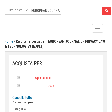
Toggle
navigatio
Home
/
Risultati ricerca per: 'EUROPEAN JOURNAL OF PRIVACY LAW
& TECHNOLOGIES (EJPLT)'
ACQUISTA PER
Open access
Tipologia:
2008
Anno di pubblicazione:
Cancella tutto
Opzioni acquisto
Categoria