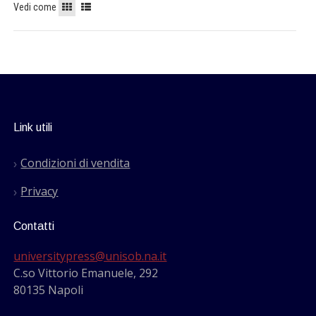
Vedi come
Link utili
Condizioni di vendita
Privacy
Contatti
universitypress@unisob.na.it
C.so Vittorio Emanuele, 292
80135 Napoli