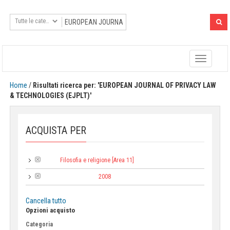
Toggle
navigatio
Home
/
Risultati ricerca per: 'EUROPEAN JOURNAL OF PRIVACY LAW
& TECHNOLOGIES (EJPLT)'
ACQUISTA PER
Filosofia e religione [Area 11]
Area:
2008
Anno di pubblicazione:
Cancella tutto
Opzioni acquisto
Categoria