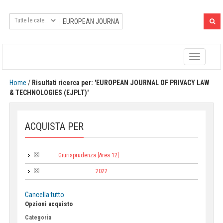
Toggle
navigatio
Home
/
Risultati ricerca per: 'EUROPEAN JOURNAL OF PRIVACY LAW
& TECHNOLOGIES (EJPLT)'
ACQUISTA PER
Giurisprudenza [Area 12]
Area:
2022
Anno di pubblicazione:
Cancella tutto
Opzioni acquisto
Categoria