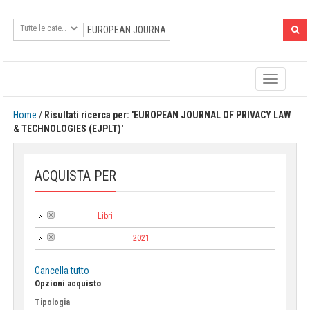
Toggle
navigatio
Home
/
Risultati ricerca per: 'EUROPEAN JOURNAL OF PRIVACY LAW
& TECHNOLOGIES (EJPLT)'
ACQUISTA PER
Libri
Categoria:
2021
Anno di pubblicazione:
Cancella tutto
Opzioni acquisto
Tipologia