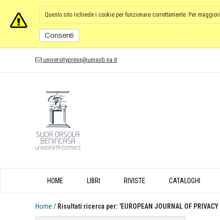
Questo sito richiede i cookie per funzionare correttamente. Per maggiori
Consenti
universitypress@unisob.na.it
HOME
LIBRI
RIVISTE
CATALOGHI
Home
/
Risultati ricerca per: 'EUROPEAN JOURNAL OF PRIVAC