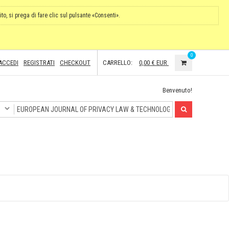
ito, si prega di fare clic sul pulsante «Consenti».
0
ACCEDI
REGISTRATI
CHECKOUT
CARRELLO:
0,00 €
EUR
Benvenuto!