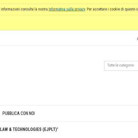
 informazioni consulta la nostra
Informativa sulla privacy
. Per accettare i cookie di questo s
PUBBLICA CON NOI
Y LAW & TECHNOLOGIES (EJPLT)'