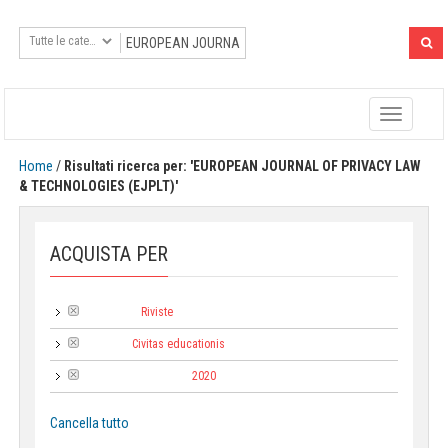
Toggle
navigatio
Home
/
Risultati ricerca per: 'EUROPEAN JOURNAL OF PRIVACY LAW
& TECHNOLOGIES (EJPLT)'
ACQUISTA PER
Riviste
Categoria:
Civitas educationis
Collana:
2020
Anno di pubblicazione:
Cancella tutto