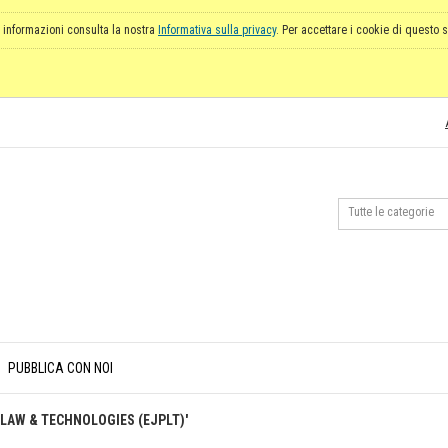
 informazioni consulta la nostra
Informativa sulla privacy
. Per accettare i cookie di questo s
PUBBLICA CON NOI
Y LAW & TECHNOLOGIES (EJPLT)'