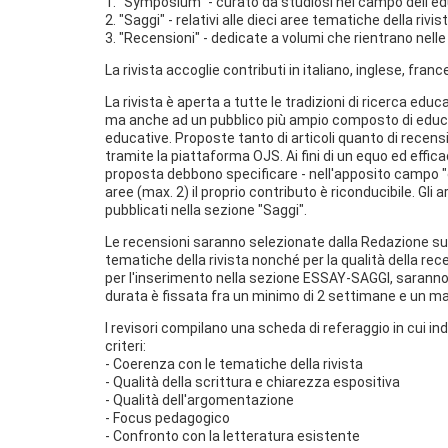
1. "Symposium" - curato da studiosi nel campo dell'e
2. "Saggi" - relativi alle dieci aree tematiche della riv
3. "Recensioni" - dedicate a volumi che rientrano nelle 
La rivista accoglie contributi in italiano, inglese, fran
La rivista è aperta a tutte le tradizioni di ricerca educa
ma anche ad un pubblico più ampio composto di educator
educative. Proposte tanto di articoli quanto di recens
tramite la piattaforma OJS. Ai fini di un equo ed effic
proposta debbono specificare - nell'apposito campo 
aree (max. 2) il proprio contributo è riconducibile. Gli 
pubblicati nella sezione "Saggi".
Le recensioni saranno selezionate dalla Redazione sull
tematiche della rivista nonché per la qualità della rece
per l'inserimento nella sezione ESSAY-SAGGI, sarann
durata è fissata fra un minimo di 2 settimane e un m
I revisori compilano una scheda di referaggio in cui in
criteri:
- Coerenza con le tematiche della rivista
- Qualità della scrittura e chiarezza espositiva
- Qualità dell'argomentazione
- Focus pedagogico
- Confronto con la letteratura esistente