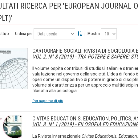
ULTATI RICERCA PER 'EUROPEAN JOURNAL 
PLT)'
otti/o
Ordina per
Mostra
CARTOGRAFIE SOCIALI. RIVISTA DI SOCIOLOGIA
VOL 2, N° 8 (2019) - TRA POTERE E SAPERE: S
Il volume ospita contributi di studiosi italiani e stranier
valutazione nel governo della società. L'idea di fondo è
operi come un dispositivo di potere in grado di disciplinar
volume si caratterizza per un approccio multidisciplina
filosofia alla psicologia.
Per saperne di più
CIVITAS EDUCATIONIS. EDUCATION, POLITICS, 
VOL 8, N° 1 (2019) - FILOSOFIA ED EDUCAZI
La Rivista Internazionale
Civitas Educationis. Education,