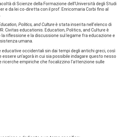
Facoltà di Scienze della Formazione dell'Università degli Studi
 e da lei co-diretta con il prof. Enricomaria Corbi fino al
.
Education, Politics, and Culture
è stata inserita nell'elenco di
VUR. Civitas educationis. Education, Politics, and Culture è
a riflessione e la discussione sul legame fra educazione e
'esistenza umana.
 educative occidentali sin dai tempi degli antichi greci, così
le essere un'agorà in cui sia possibile indagare questo nesso
e ricerche empiriche che focalizzino l'attenzione sulle