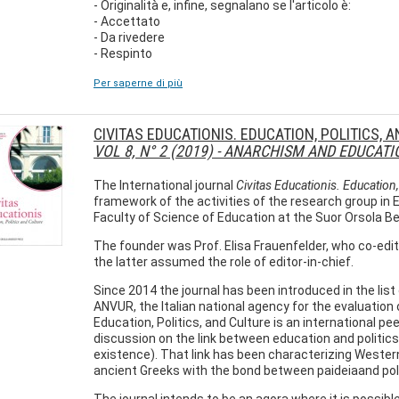
- Originalità e, infine, segnalano se l'articolo è:
- Accettato
- Da rivedere
- Respinto
Per saperne di più
CIVITAS EDUCATIONIS. EDUCATION, POLITICS, 
VOL 8, N° 2 (2019) - ANARCHISM AND EDUCATI
The International journal
Civitas Educationis. Education,
framework of the activities of the research group in
Faculty of Science of Education at the Suor Orsola Be
The founder was Prof. Elisa Frauenfelder, who co-edit
the latter assumed the role of editor-in-chief.
Since 2014 the journal has been introduced in the list
ANVUR, the Italian national agency for the evaluation
Education, Politics, and Culture is an international p
discussion on the link between education and politi
existence). That link has been characterizing Western
ancient Greeks with the bond between paideiaand pol