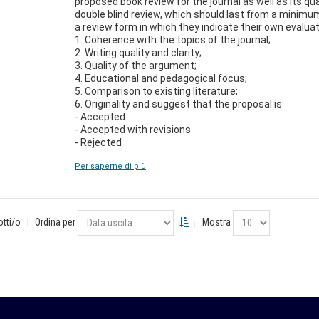
proposed book review for the journal as well as its q
double blind review, which should last from a minimu
a review form in which they indicate their own evaluati
1. Coherence with the topics of the journal;
2. Writing quality and clarity;
3. Quality of the argument;
4. Educational and pedagogical focus;
5. Comparison to existing literature;
6. Originality and suggest that the proposal is:
- Accepted
- Accepted with revisions
- Rejected
Per saperne di più
otti/o
Ordina per
Mostra