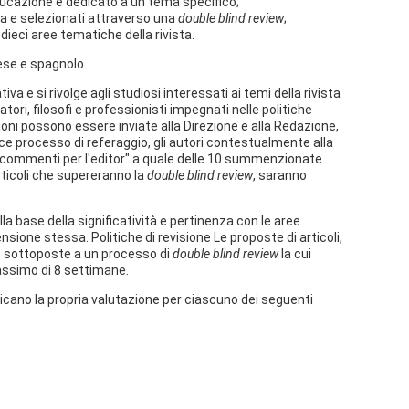
ducazione e dedicato a un tema specifico;
ista e selezionati attraverso una
double blind review
;
dieci aree tematiche della rivista.
cese e spagnolo.
tiva e si rivolge agli studiosi interessati ai temi della rivista
i, filosofi e professionisti impegnati nelle politiche
ioni possono essere inviate alla Direzione e alla Redazione,
ace processo di referaggio, gli autori contestualmente alla
"commenti per l'editor" a quale delle 10 summenzionate
articoli che supereranno la
double blind review
, saranno
a base della significatività e pertinenza con le aree
nsione stessa. Politiche di revisione Le proposte di articoli,
o sottoposte a un processo di
double blind review
la cui
assimo di 8 settimane.
dicano la propria valutazione per ciascuno dei seguenti