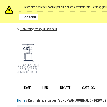
Questo sito richiede i cookie per funzionare correttamente. Per maggiori
Consenti
universitypress@unisob.na.it
HOME
LIBRI
RIVISTE
CATALOGHI
Home
/
Risultati ricerca per: 'EUROPEAN JOURNAL OF PRIVAC