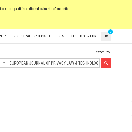
ito, si prega di fare clic sul pulsante «Consenti».
0
ACCEDI
REGISTRATI
CHECKOUT
CARRELLO:
0,00 €
EUR
Benvenuto!