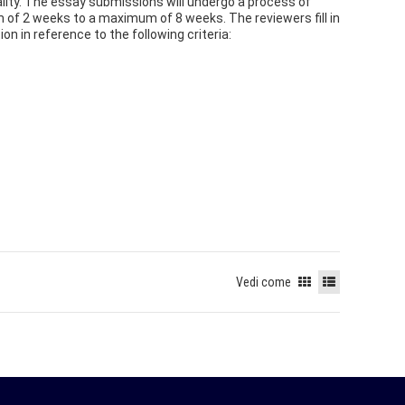
uality. The essay submissions will undergo a process of
m of 2 weeks to a maximum of 8 weeks. The reviewers fill in
on in reference to the following criteria:
Vedi come