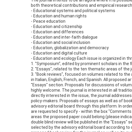
The journal intends to be an agora where it is possibl
both theoretical contributions and empirical research,
- Educational systems and political systems
- Education and human rights
- Peace education
- Education and citizenship
- Education and differences
- Education and inter-faith dialogue
- Education and social inclusion
- Education, globalization and democracy
- Education and digital culture
- Education and ecology Each issue is organized in th
1. "Symposium", edited by prominent scholars in the fi
2. "Essays", related to the ten thematic areas of the 
3. "Book reviews", focused on volumes related to the
in Italian, English, French, and Spanish. All proposed a
"Essays" section. Proposals for discussions of volume
highly welcome. The journal is interested in all traditi
directly interested in the issue, the journal address
policy-makers. Proposals of essays as well as of book
advisory editorial board through this platform. In orde
are requested to specify - within the box "Comments 
areas the proposed paper could belong (please indica
double blind review will be published in the "Essays" s
selected by the advisory editorial board according to c