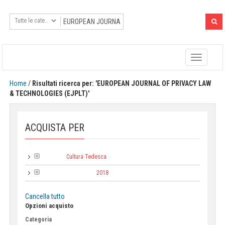
Toggle
navigatio
Home
/
Risultati ricerca per: 'EUROPEAN JOURNAL OF PRIVACY LAW
& TECHNOLOGIES (EJPLT)'
ACQUISTA PER
Cultura Tedesca
Collana:
2018
Anno di pubblicazione:
Cancella tutto
Opzioni acquisto
Categoria