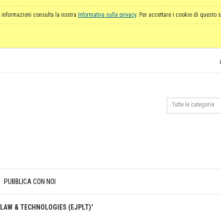
 informazioni consulta la nostra
Informativa sulla privacy
. Per accettare i cookie di questo s
PUBBLICA CON NOI
Y LAW & TECHNOLOGIES (EJPLT)'