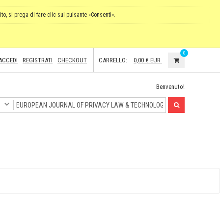
ito, si prega di fare clic sul pulsante «Consenti».
0
ACCEDI
REGISTRATI
CHECKOUT
CARRELLO:
0,00 €
EUR
Benvenuto!