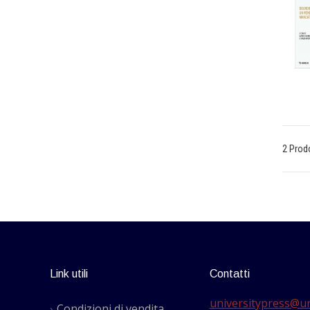
2 Prod
Link utili
Contatti
universitypress@un
Condizioni di vendita