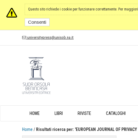
Questo sito richiede i cookie per funzionare correttamente. Per maggiori
Consenti
universitypress@unisob.na.it
HOME
LIBRI
RIVISTE
CATALOGHI
Home
/
Risultati ricerca per: 'EUROPEAN JOURNAL OF PRIVAC