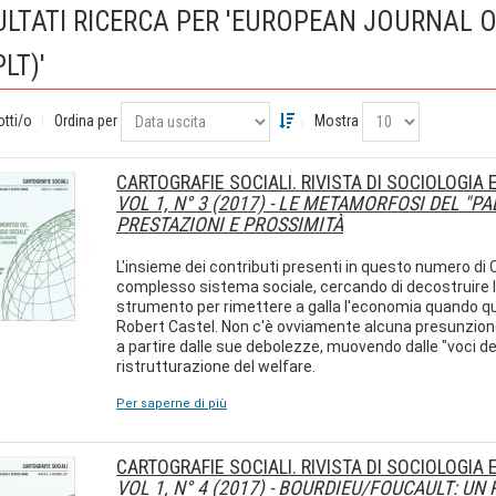
ULTATI RICERCA PER 'EUROPEAN JOURNAL 
PLT)'
otti/o
Ordina per
Mostra
CARTOGRAFIE SOCIALI. RIVISTA DI SOCIOLOGIA
VOL 1, N° 3 (2017) -
LE METAMORFOSI DEL "PAE
PRESTAZIONI E PROSSIMITÀ
L'insieme dei contributi presenti in questo numero di 
complesso sistema sociale, cercando di decostruire le 
strumento per rimettere a galla l'economia quando q
Robert Castel. Non c'è ovviamente alcuna presunzione 
a partire dalle sue debolezze, muovendo dalle "voci de
ristrutturazione del welfare.
Per saperne di più
CARTOGRAFIE SOCIALI. RIVISTA DI SOCIOLOGIA
VOL 1, N° 4 (2017) -
BOURDIEU/FOUCAULT: UN